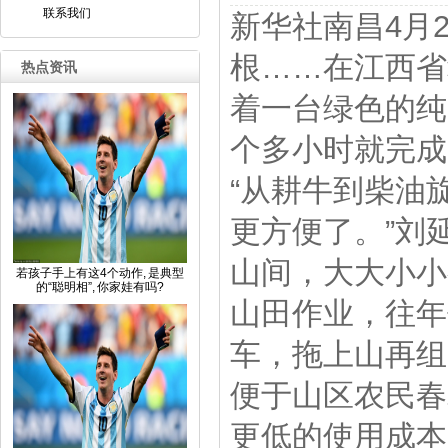
联系我们
新华社南昌4月
根……在江西省
热点资讯
着一台绿色的纯
个多小时就完成
“从耕牛到柴油
更方便了。”刘
山间，大大小小
若孩子手上有这4个动作, 是典型
的“聪明相”, 你家娃有吗?
山田作业，往年
车，拖上山再组
便于山区农民春
更低的使用成本