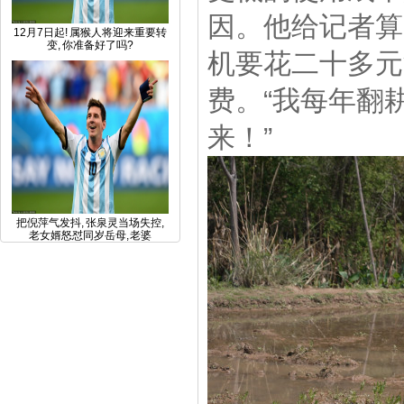
因。他给记者算
12月7日起! 属猴人将迎来重要转
变, 你准备好了吗?
机要花二十多元
费。“我每年翻
来！”
把倪萍气发抖, 张泉灵当场失控,
老女婿怒怼同岁岳母, 老婆